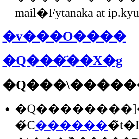
mail�Fytanaka at ip.kyu
�v���O����
�Q���҃��X�g
�Q���\�����
�Q��������]�
�́C
������
�̃t