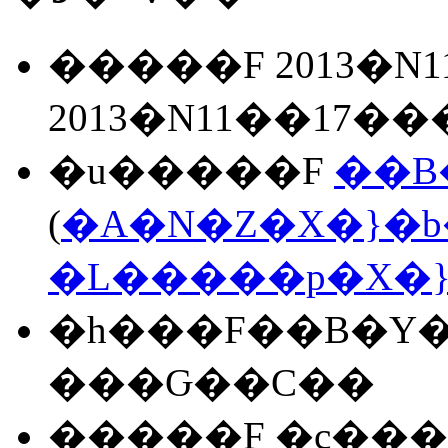
�����F 2013�N1
2013�N11��17��
�u�����F
��B
(
�A�N�Z�X�}�b
�L�����p�X�}
�h���F��B�Y�
���Ԍ��C��
�����F �c���`