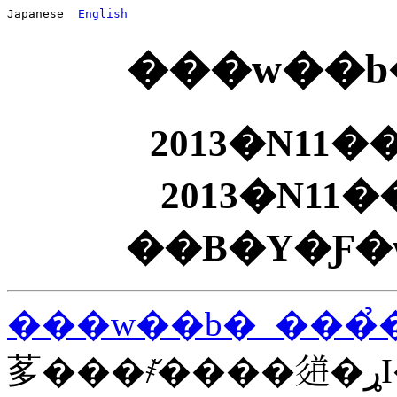
Japanese  
English
���w��b�
2013�N11�
2013�N11
��B�Y�Ƒ
���w��b�_���̉
茤���҂̌����𗬂�ړI�Ƃ��鍇