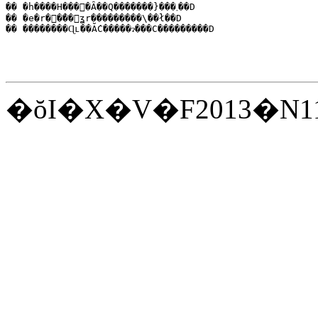
�� �h����H���𔺂�Ȃ��Q�������}���܂��D

�� �e�r��̉��͕ʓr���������\��ł��D 

�ŏI�X�V�F2013�N