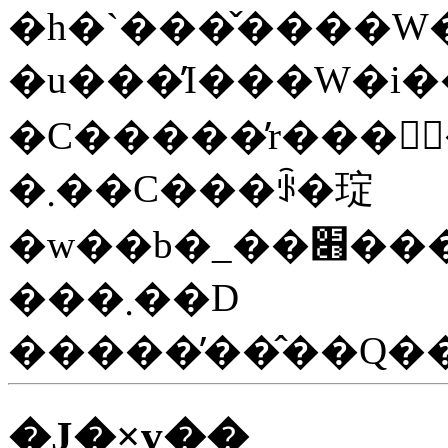
�h�`���̌����W
�u���̓I���W�i�
�C�����̓r���񍐂
�܂��C���ꂩ�琔
�w��b�_��׋��������Ǝv���Ă�����̂��Q�������}
���܂��D
�J�×v��